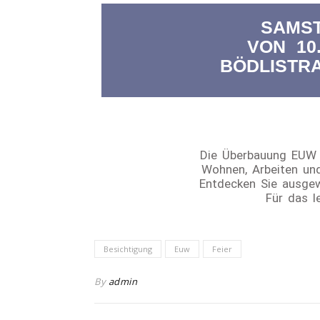
SAMST
VON 10.
BÖDLISTR
Die Überbauung EUW i
Wohnen, Arbeiten un
Entdecken Sie ausge
Für das l
Besichtigung
Euw
Feier
By
admin