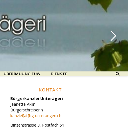
ÜBERBAUUNG EUW
DIENSTE
KONTAKT
Bürgerkanzlei Unterägeri
Jeanette Aklin
Bürgerschreiberin
kanzlei[at]bg-unteraegeri.ch
Binzenstrasse 3, Postfach 51