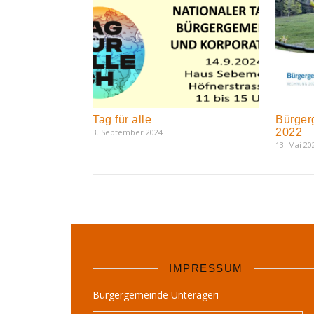
Tag für alle
Bürger
2022
3. September 2024
13. Mai 20
IMPRESSUM
Bürgergemeinde Unterägeri