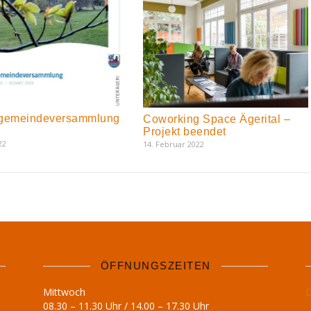
gemeindeversammlung
Coworking Space Ägerital –
Projekt beendet
22
14. Februar 2022
ÖFFNUNGSZEITEN
Mittwoch
D
08.30 – 11.30 Uhr / 14.00 – 17.30 Uhr