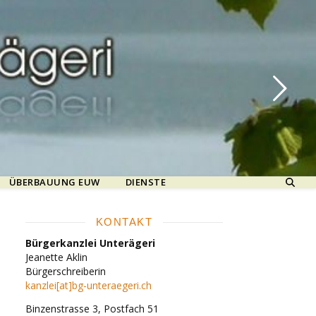
ÜBERBAUUNG EUW
DIENSTE
KONTAKT
Bürgerkanzlei Unterägeri
Jeanette Aklin
Bürgerschreiberin
kanzlei[at]bg-unteraegeri.ch
Binzenstrasse 3, Postfach 51