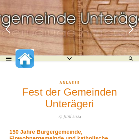
ANLÄSSE
Fest der Gemeinden
Unterägeri
17. Juni 2024
150 Jahre Bürgergemeinde,
Einwohnergemeinde und katholische