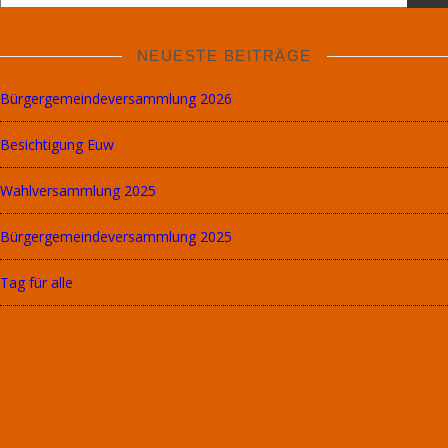
–
13.00
Uhr
NEUESTE BEITRÄGE
Freitag
08.30
Bürgergemeindeversammlung 2026
–
11.30
Besichtigung Euw
Uhr
Termine
Wahlversammlung 2025
ausserhalb
der
Bürgergemeindeversammlung 2025
Öffnungszeiten
sind
Tag für alle
nach
telefonischer
Vereinbarung
möglich.
DATENSCHUTZERKLÄRUNG