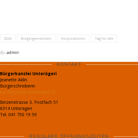
2024
Bürgergemeinden
Korporationen
Tag für alle
By
admin
KONTAKT
Bürgerkanzlei Unterägeri
Jeanette Aklin
IMPRESSUM
Bürgerschreiberin
kanzlei[at]bg-unteraegeri.ch
Bürgergemeinde
Unterägeri
Binzenstrasse 3, Postfach 51
6314 Unterägeri
Bürgergemeinde
Tel. 041 750 19 59
Redaktion
Unterägeri
Bürgergemeinde
Fotos
Unterägeri,
REGULÄRE ÖFFNUNGSZEITEN