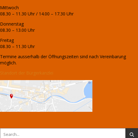
Gian Caprez
Mittwoch
Realisierung, Design
Arthur Walker
08.30 – 11.30 Uhr / 14.00 – 17.30 Uhr
Powered by
WordPress
Donnerstag
08.30 – 13.00 Uhr
Freitag
08.30 – 11.30 Uhr
ÖFFNUNGSZEITEN
Termine ausserhalb der Öffnungszeiten sind nach Vereinbarung
Mittwoch
möglich.
08.30
–
Standort der Bürgerkanzlei
11.30
Uhr
/
14.00
–
17.30
Uhr
Donnerstag
08.30